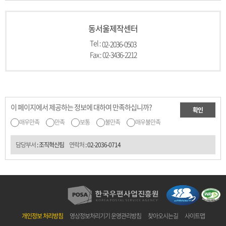
동서울제작센터
Tel :
02-2036-0503
Fax : 02-3436-2212
이 페이지에서 제공하는 정보에 대하여 만족하십니까?
확인
매우만족
만족
보통
불만족
매우불만족
담당부서
: 조직혁신팀
연락처
:
02-2036-0714
개인정보 처리방침
영상정보처리기기 운영관리방침
찾아오시는길
사이트맵