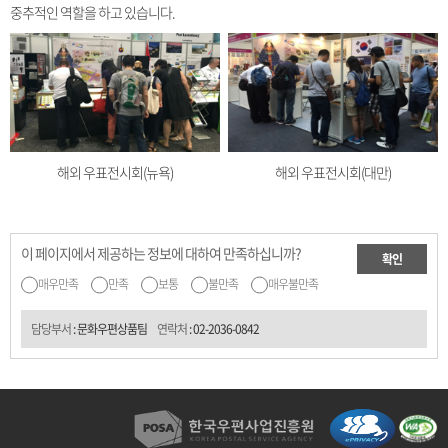
중추적인 역할을 하고 있습니다.
해외 우표전시회(뉴욕)
해외 우표전시회(대만)
이 페이지에서 제공하는 정보에 대하여 만족하십니까?
확인
매우만족
만족
보통
불만족
매우불만족
담당부서
: 문화우편상품팀
연락처
:
02-2036-0842