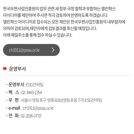
한국우편사업진흥원의 업무 관련 새 정부 국정 철학과 부합하는 열린혁신
아이디어를 제안하여 주시면 적극 검토하여 반영하도록 하겠습니다.
열린혁신 아이디어로 접수되는 모든 제안은 한국우편사업진흥원의 내부절차에
의하여 검토되며,제안자에게 검토결과를 회신할 예정입니다.
아래 메일주소를 통해 접수 하실 수 있습니다.
ch1911@posa.or.kr
운영부서
운영부서
: ESG전략팀
팩 스
: 02-3443-1354
우 편
: 서울시 영등포구 영중로83 (영등포동 7가) ESG전략팀
e-mail
: ch1911@posa.or.kr
전 화
:
02-2036-0733