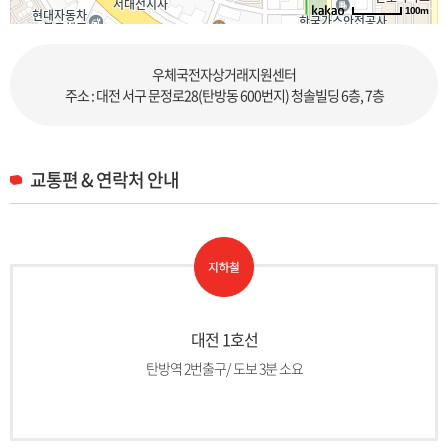
100m
로드뷰
길찾기
지도 크게 보기
우체국전자상거래지원센터
주소 : 대전 서구 문정로28(탄방동 600번지) 청솔빌딩 6층, 7층
교통편 & 연락처 안내
대전 1호선
탄방역 2번출구/ 도보 3분 소요