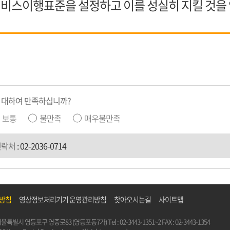
비스이행표준을 설정하고 이를 성실히 지킬 것을
 대하여 만족하십니까?
보통
불만족
매우불만족
연락처
:
02-2036-0714
리방침
영상정보처리기기 운영관리방침
찾아오시는길
사이트맵
5) 서울특별시 영등포구 영중로83 (영등포동7가)
Tel :
02-3443-1351~2
FAX : 02-3443-1354