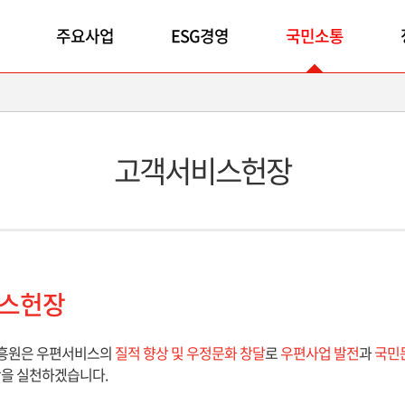
주요사업
ESG경영
국민소통
고객서비스헌장
스헌장
흥원은 우편서비스의
질적 향상 및 우정문화 창달
로
우편사업 발전
과
국민
항을 실천하겠습니다.