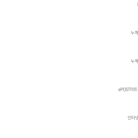
누계
누계
ePOST마트
인터넷