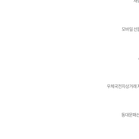
채
모바일 선
우체국전자상거래 
동대문패션관