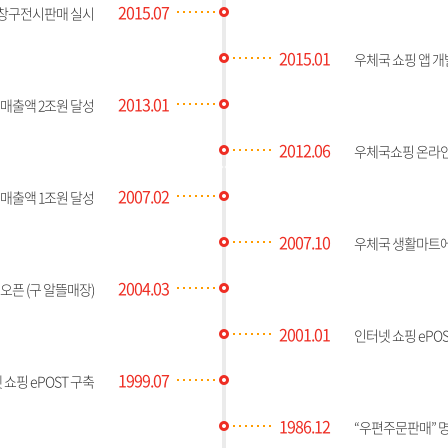
2015.07
창구전시판매 실시
2015.01
우체국 쇼핑 앱 개
2013.01
매출액 2조원 달성
2012.06
우체국쇼핑 온라
2007.02
매출액 1조원 달성
2007.10
우체국 생활마트에
2004.03
 오픈 (구 알뜰매장)
2001.01
인터넷 쇼핑 ePO
1999.07
 쇼핑 ePOST 구축
1986.12
“우편주문판매” 명