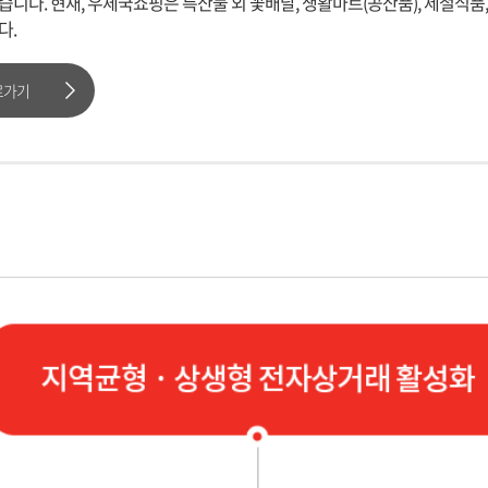
니다. 현재, 우체국쇼핑은 특산물 외 꽃배달, 생활마트(공산품), 제철식품
다.
로가기