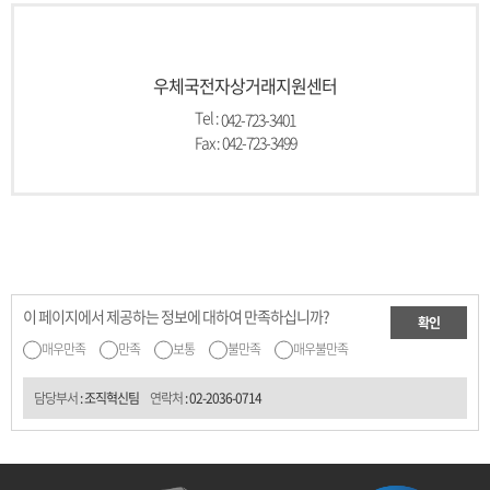
우체국전자상거래지원센터
Tel :
042-723-3401
Fax : 042-723-3499
이 페이지에서 제공하는 정보에 대하여 만족하십니까?
확인
매우만족
만족
보통
불만족
매우불만족
담당부서
: 조직혁신팀
연락처
:
02-2036-0714