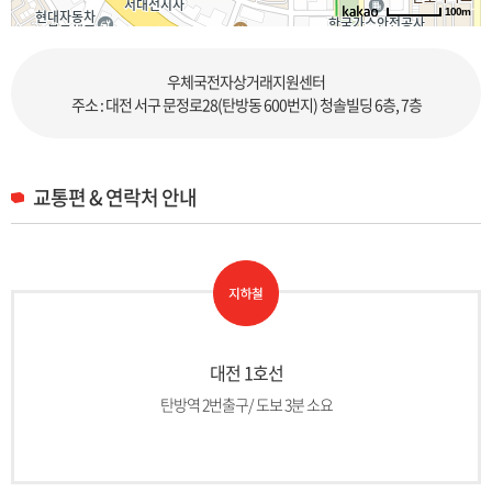
100m
로드뷰
길찾기
지도 크게 보기
우체국전자상거래지원센터
주소 : 대전 서구 문정로28(탄방동 600번지) 청솔빌딩 6층, 7층
교통편 & 연락처 안내
대전 1호선
탄방역 2번출구/ 도보 3분 소요