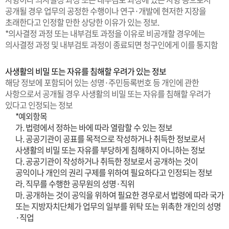
공개될 경우 업무의 공정한 수행이나 연구·개발에 현저한 지장을
초래한다고 인정할 만한 상당한 이유가 있는 정보.
*의사결정 과정 또는 내부검토 과정을 이유로 비공개할 경우에는
의사결정 과정 및 내부검토 과정이 종료되면 청구인에게 이를 통지함
사생활의 비밀 또는 자유를 침해할 우려가 있는 정보
해당 정보에 포함되어 있는 성명·주민등록번호 등 개인에 관한
사항으로서 공개될 경우 사생활의 비밀 또는 자유를 침해할 우려가
있다고 인정되는 정보
*예외항목
가. 법령에서 정하는 바에 따라 열람할 수 있는 정보
나. 공공기관이 공표를 목적으로 작성하거나 취득한 정보로서
사생활의 비밀 또는 자유를 부당하게 침해하지 아니하는 정보
다. 공공기관이 작성하거나 취득한 정보로서 공개하는 것이
공익이나 개인의 권리 구제를 위하여 필요하다고 인정되는 정보
라. 직무를 수행한 공무원의 성명·직위
마. 공개하는 것이 공익을 위하여 필요한 경우로서 법령에 따라 국가
또는 지방자치단체가 업무의 일부를 위탁 또는 위촉한 개인의 성명
·직업