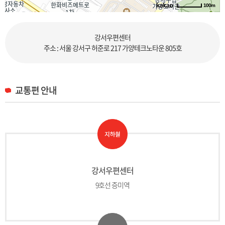
100m
길찾기
강서우편센터
주소 : 서울 강서구 허준로 217 가양테크노타운 805호
교통편 안내
강서우편센터
9호선 증미역