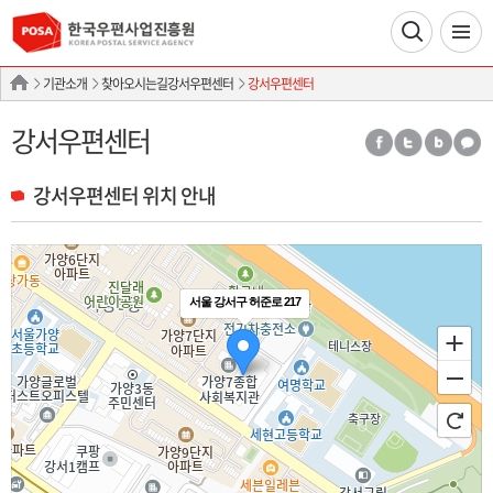
기관소개
찾아오시는길강서우편센터
강서우편센터
강서우편센터
강서우편센터 위치 안내
서울 강서구 허준로 217