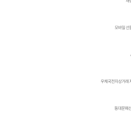
채
모바일 선
우체국전자상거래 
동대문패션관