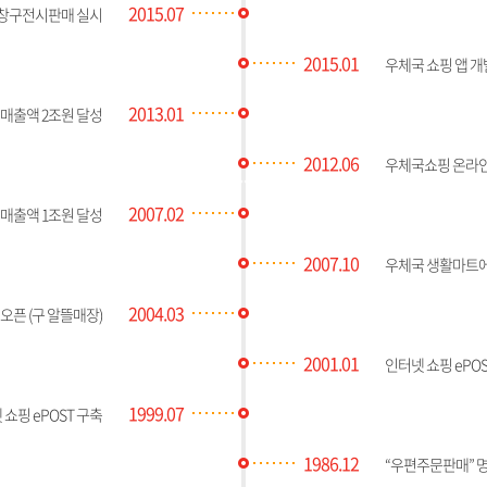
2015.07
창구전시판매 실시
2015.01
우체국 쇼핑 앱 개
2013.01
매출액 2조원 달성
2012.06
우체국쇼핑 온라
2007.02
매출액 1조원 달성
2007.10
우체국 생활마트에
2004.03
 오픈 (구 알뜰매장)
2001.01
인터넷 쇼핑 ePO
1999.07
 쇼핑 ePOST 구축
1986.12
“우편주문판매” 명