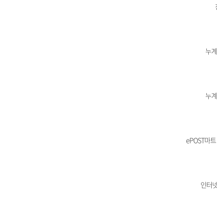
누계
누계
ePOST마트
인터넷