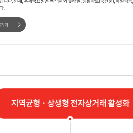
니다. 현재, 우체국쇼핑은 특산물 외 꽃배달, 생활마트(공산품), 제철식품
다.
로가기