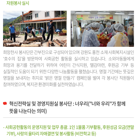
자원봉사 실시
희망천사 봉사단은 간부진으로 구성되어 있으며 강원도 홍천 소재 사회복지시설인
‘호수의 집’을 방문하여 사회공헌 활동을 실시하고 있습니다. 소외아동들에게
희망과 용기를 전달하기 위하여 어린이 간식지원, 땔감마련, 후원금 기부 등
실질적인 도움이 되기 위한 다양한 나눔활동을 펼쳤습니다. 명절 기간에는 뜻깊은
명절을 보내자는 취지로 ‘밝은 명절 만들기’ 캠페인을 벌여 각 봉사단 직원들이
참여하였으며, 복지관 환경미화를 실천하였습니다.
혁신전략실 및 경영지원실 봉사단 : 너우리("너와 우리"가 함께
뜻을 나눈다는 의미)
- 사회공헌활동의 운영지원 및 업무 총괄. 1인 1물품 기부활동, 후원성금 모금(연말
기부), 사랑의 울타리 자매결연 및 봉사활동 (비전학교 등)