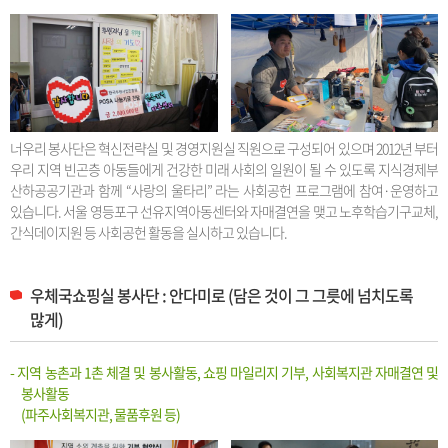
너우리 봉사단은 혁신전략실 및 경영지원실 직원으로 구성되어 있으며 2012년 부터
우리 지역 빈곤층 아동들에게 건강한 미래 사회의 일원이 될 수 있도록 지식경제부
산하공공기관과 함께 “사랑의 울타리” 라는 사회공헌 프로그램에 참여·운영하고
있습니다. 서울 영등포구 선유지역아동센터와 자매결연을 맺고 노후학습기구교체,
간식데이지원 등 사회공헌 활동을 실시하고 있습니다.
우체국쇼핑실 봉사단 : 안다미로 (담은 것이 그 그릇에 넘치도록
많게)
- 지역 농촌과 1촌 체결 및 봉사활동, 쇼핑 마일리지 기부, 사회복지관 자매결연 및
봉사활동
(파주사회복지관, 물품후원 등)