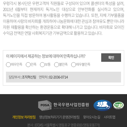
우렁각시 봉사단은 우편고객처 직원들로 구성되어 있으며 콜센터의 특성을 살려,
2011년 6월부터 현재까지 독거노인 대상으로 안부전화를 실시하고 있으며,
독거노인을 직접 방문하여 봉사활동을 수행하고 있습니다. 또한, 자체 기부물품을
이용하여 사랑의 바자회를 개최하여 나눔문화에 대한 관심과 참여유도 뿐만 아니라
자원 재활용을 확산하는 환경운동으로 확대해 나가고 있습니다. 바자회로 모아진
수익금 전액은 연말 사회복지기관 기부금액으로 활용하고 있습니다.
이 페이지에서 제공하는 정보에 대하여 만족하십니까?
확인
매우만족
만족
보통
불만족
매우불만족
담당부서
: 조직혁신팀
연락처
:
02-2036-0714
개인정보 처리방침
영상정보처리기기 운영관리방침
찾아오시는길
사이트맵
본사 : (07245) 서울특별시 영등포구 영중로83 (영등포동7가)