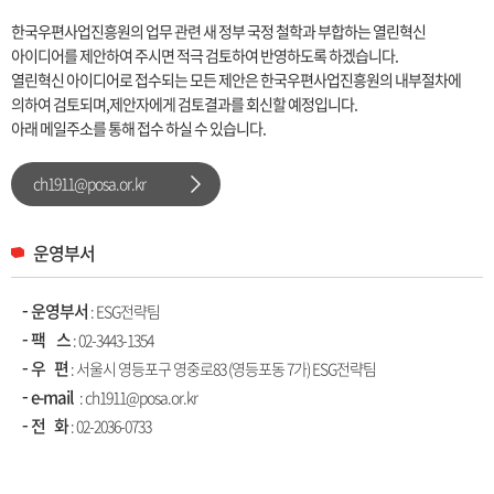
한국우편사업진흥원의 업무 관련 새 정부 국정 철학과 부합하는 열린혁신
아이디어를 제안하여 주시면 적극 검토하여 반영하도록 하겠습니다.
열린혁신 아이디어로 접수되는 모든 제안은 한국우편사업진흥원의 내부절차에
의하여 검토되며,제안자에게 검토결과를 회신할 예정입니다.
아래 메일주소를 통해 접수 하실 수 있습니다.
ch1911@posa.or.kr
운영부서
운영부서
: ESG전략팀
팩 스
: 02-3443-1354
우 편
: 서울시 영등포구 영중로83 (영등포동 7가) ESG전략팀
e-mail
: ch1911@posa.or.kr
전 화
:
02-2036-0733