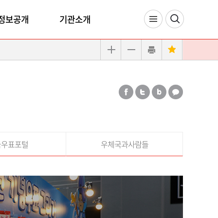
정보공개
기관소개
국우표포털
우체국과사람들