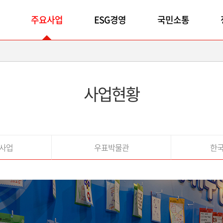
주요사업
ESG경영
국민소통
사업현황
사업
우표박물관
한