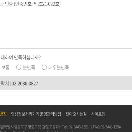
 인증 (인증번호: 제2021-022호)
 대하여 만족하십니까?
보통
불만족
매우불만족
연락처
:
02-2036-0827
리방침
영상정보처리기기 운영관리방침
찾아오시는길
사이트맵
5) 서울특별시 영등포구 영중로83 (영등포동7가)
Tel :
02-3443-1351~2
FAX : 02-3443-1354