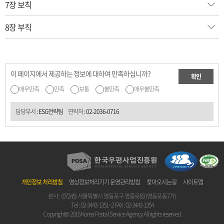
7장 보칙
8장 부칙
이 페이지에서 제공하는 정보에 대하여 만족하십니까?
확인
매우만족
만족
보통
불만족
매우불만족
담당부서
: ESG전략팀
연락처
:
02-2036-0716
개인정보 처리방침
영상정보처리기기 운영관리방침
찾아오시는길
사이트맵
본사 : (07245) 서울특별시 영등포구 영중로83 (영등포동7가)
Tel :
02-3443-1351~2
FAX : 02-3443-1354
Copyright© 2016 Korea Postal Service Agency All rights reserved.