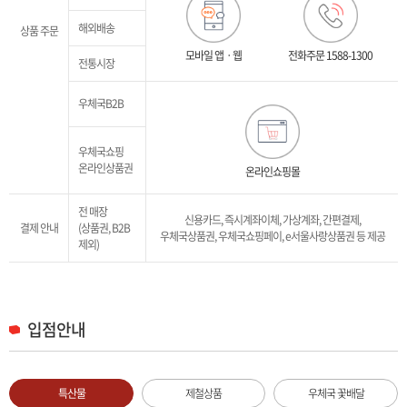
해외배송
상품 주문
모바일 앱ㆍ웹
전화주문
1588-1300
전통시장
우체국B2B
우체국쇼핑
온라인상품권
온라인쇼핑몰
전 매장
신용카드, 즉시계좌이체, 가상계좌, 간편결제,
결제 안내
(상품권, B2B
우체국상품권, 우체국쇼핑페이, e서울사랑상품권 등 제공
제외)
입점안내
특산물
제철상품
우체국 꽃배달