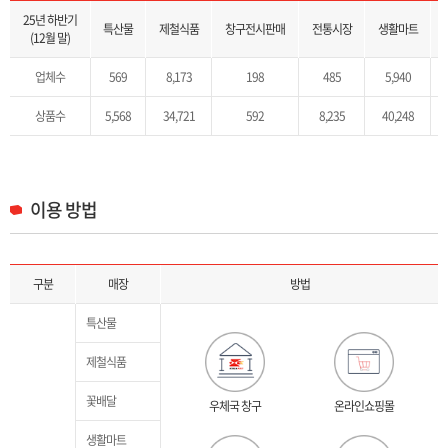
취급상품 목록으로 2025년 하반기(12월말) 기준 특산물, 제철식품, 창구직접판매, 전통시장, 생활마트, 꽃배달, 해외배송 B2B를 제공합니다.
25년 하반기
특산물
제철식품
창구전시판매
전통시장
생활마트
(12월 말)
업체수
569
8,173
198
485
5,940
상품수
5,568
34,721
592
8,235
40,248
이용 방법
매장별 이용 방법 안내 목록으로 구분, 매장, 방법을 제공합니다.
구분
매장
방법
특산물
제철식품
꽃배달
우체국 창구
온라인쇼핑몰
생활마트