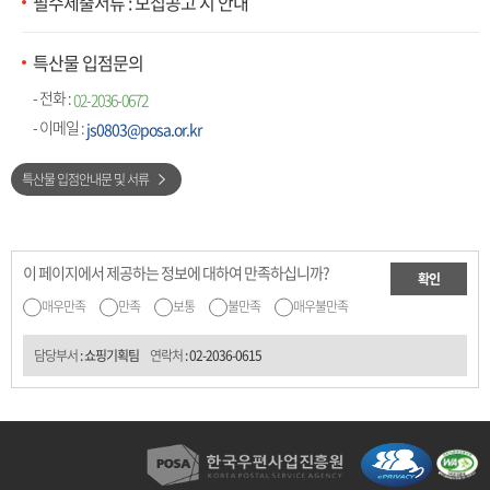
필수제출서류 : 모집공고 시 안내
특산물 입점문의
- 전화 :
02-2036-0672
- 이메일 :
js0803@posa.or.kr
특산물 입점안내문 및 서류
이 페이지에서 제공하는 정보에 대하여 만족하십니까?
확인
매우만족
만족
보통
불만족
매우불만족
담당부서
: 쇼핑기획팀
연락처
:
02-2036-0615