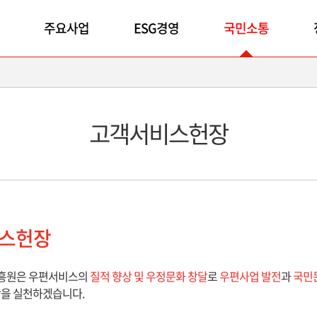
주요사업
ESG경영
국민소통
고객서비스헌장
스헌장
흥원은 우편서비스의
질적 향상 및 우정문화 창달
로
우편사업 발전
과
국민
항을 실천하겠습니다.