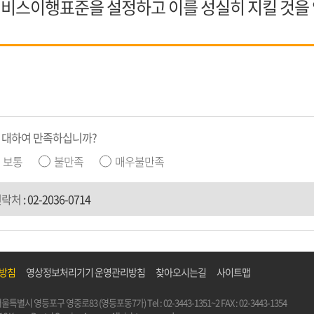
비스이행표준을 설정하고 이를 성실히 지킬 것을
 대하여 만족하십니까?
보통
불만족
매우불만족
연락처
:
02-2036-0714
리방침
영상정보처리기기 운영관리방침
찾아오시는길
사이트맵
5) 서울특별시 영등포구 영중로83 (영등포동7가)
Tel :
02-3443-1351~2
FAX : 02-3443-1354