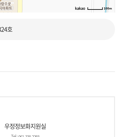
100m
로드뷰
길찾기
지도 크게 보기
324호
원후문
우정정보화지원실
Tel :
061-338-2258