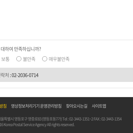
 대하여 만족하십니까?
보통
불만족
매우불만족
연락처
:
02-2036-0714
리방침
영상정보처리기기 운영관리방침
찾아오시는길
사이트맵
5) 서울특별시 영등포구 영중로83 (영등포동7가)
Tel :
02-3443-1351~2
FAX : 02-3443-1354
6 Korea Postal Service Agency All rights reserved.