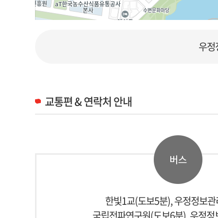
우정
주소
전남 나주시 정보화길 1
전화
061-338-2701
주변 정류장
교통편 & 연락처 안내
우정사업정보센터/우정정보관리원
우정정보관리원
주변 버스
161
997
셔틀1
셔틀2
7000
7001
7002
701
302
좌석02
한빛1교(도보5분), 우정정보
국립전파연구원(도보6분), 우정