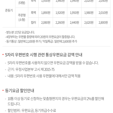
흑백
1,930원
1,960원
1,990원
2,020원
2,050원
(대형)
준등기
흑백
1,890원
1,920원
1,950원
1,980원
2,010원
주문형
(소형)
컬러
2,080원
2,260원
2,440원
2,620원
2,800원
- 받는분 1인당 요금입니다.
- 4장부터는 우편물 중량에 따라 20원의 우편요금이 할증됩니다.
- 등기통상 : 일반에 2,100원 추가 / 익일특급 : 일반에 2,600원 추가
5자리 우편번호 시행 관련 통상우편요금 감액 안내
5자리 우편번호를 사용하지 않으면 우편요금 감액을 받을 수 없습니다.
근거 : 우정사업본부 고시 제 2015-75
내용 : 5자리 우편번호 사용 우편물에 대해서만 감액 적용
등기요금 할인안내
10통 이상 등기로 신청하는 맞춤형편지의 경우는 우편요금의 2%를 할인해
드립니다.
할인범위 : 우편요금, 등기취급수수료