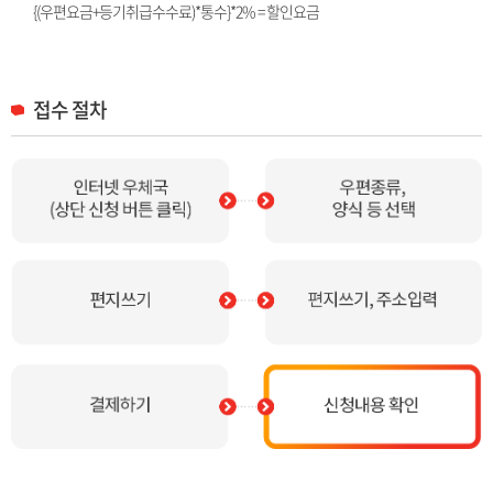
{(우편요금+등기취급수수료)*통수}*2% = 할인요금
접수 절차