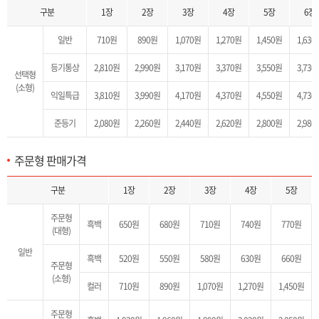
구분
1장
2장
3장
4장
5장
6장
일반
710원
890원
1,070원
1,270원
1,450원
1,630
등기통상
2,810원
2,990원
3,170원
3,370원
3,550원
3,730
선택형
(소형)
익일특급
3,810원
3,990원
4,170원
4,370원
4,550원
4,730
준등기
2,080원
2,260원
2,440원
2,620원
2,800원
2,980
주문형 판매가격
주문형 판매가격 목록으로 구분(일반-주문형(대형(흑백)/소형(흑백,컬러)), 준등기-주문형(대형(흑백)/소형(흑백,컬러)), 1장~6장 판매가격을 제공합니다.
구분
1장
2장
3장
4장
5장
주문형
흑백
650원
680원
710원
740원
770원
(대형)
일반
흑백
520원
550원
580원
630원
660원
주문형
(소형)
컬러
710원
890원
1,070원
1,270원
1,450원
주문형