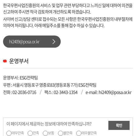
한국우편사업진흥원의 서비스 및 업무 관련 부당하다고 느끼신 일에 대하여 의견을
신고하여 주시면 적극 검토하여 개선하도록 하겠습니다.
사이버 신고/상담 센터로 접수되는 모든 사항은 한국우편사업진흥원의 내부절차에
의하여 처리됩니다. 아래 메일주소를 통해 접수 하실 수 있습니다.
hi2409@posa.or.kr
운영부서
운영부서 : ESG전략팀
우편 : 서울시 영등포구 영중로83(영등포동 7가) ESG전략팀
전화 :
02-2036-0716
팩스 : 02-3443-1354
e-mail : hi2409@posa.or.kr
이 페이지에서 제공하는 정보에 대하여 만족하십니까?
확인
매우만족
만족
보통
불만족
매우불만족