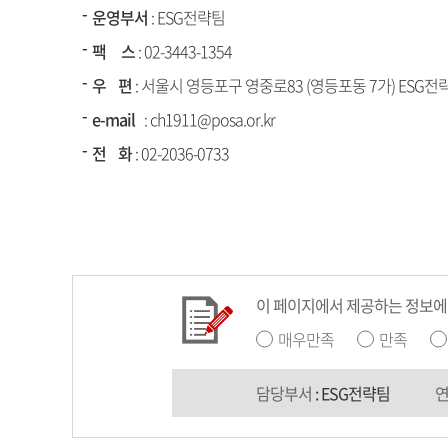
운영부서
: ESG전략팀
팩 스
: 02-3443-1354
우 편
: 서울시 영등포구 영중로83 (영등포동 7가) ESG전
e-mail
: ch1911@posa.or.kr
전 화
:
02-2036-0733
이 페이지에서 제공하는 정보에
매우만족
만족
담당부서
: ESG전략팀