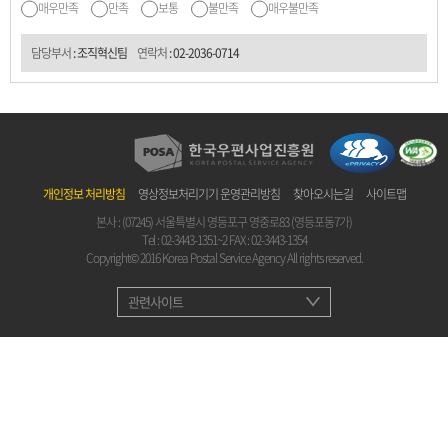
매우만족
만족
보통
불만족
매우불만족
담당부서
: 조직혁신팀
연락처
:
02-2036-0714
개인정보 처리방침
영상정보처리기기 운영관리방침
찾아오시는길
사이트맵
본사 : (07245) 서울특별시 영등포구 영중로83 (영등포동7가)
Tel :
02-3443-1351~2
FAX : 02-3443-1354
Copyright© 2016 Korea Postal Service Agency All rights reserved.
관련사이트