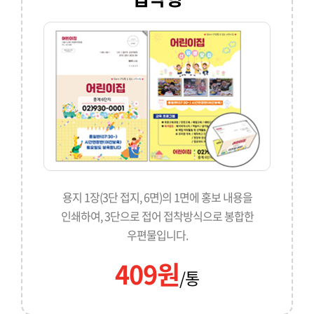
용지 1장(3단 접지, 6면)의 1면에 홍보 내용을
인쇄하여, 3단으로 접어 접착방식으로 봉합한
우편물입니다.
409원
/통