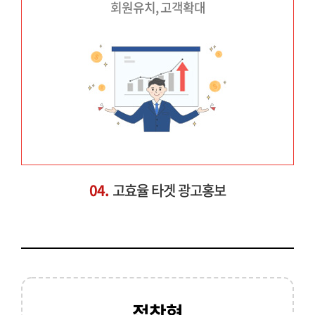
회원유치, 고객확대
04.
고효율 타겟 광고홍보
접착형