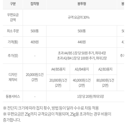
구분
접착형
봉투형
봉입
우편요금
규격 요금의 30%
감액
최소 주문
500통
500통
50
가격(통)
409원
440원
41
초과 A4/B5 1장 당 50원 추가, 최대 4장
추가(장)
-
추가
초과 A3/B4 1장 당 100원 추가, 최대 2장
A4/B5용지
A3/B4용지
A2/B3용지
디자인
20,000원/1건
-
제작비
(2면)
20,000원/1건
40,000원/1건
80,000원/1건
(2면)
(2면)
(2면)
동봉서비스
-
1장 당 20원/최대 5장
※ 전단지 크기에 따라 접지 횟수, 방법 등이 달라 수수료 차등 적용
※ 우편요금은 25g까지 규격요금이 적용되며, 25g을 초과하는 경우 비용이
증가합니다.