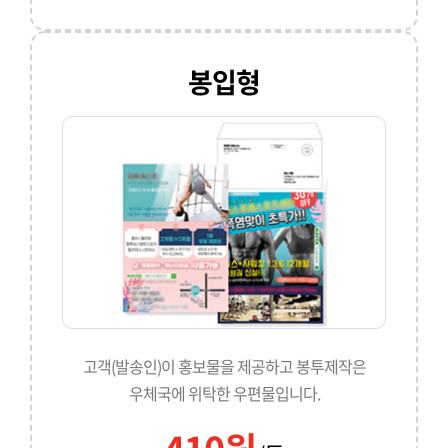
봉입형
고객(발송인)이 홍보물을 제공하고 봉투제작은
우체국에 위탁한 우편물입니다.