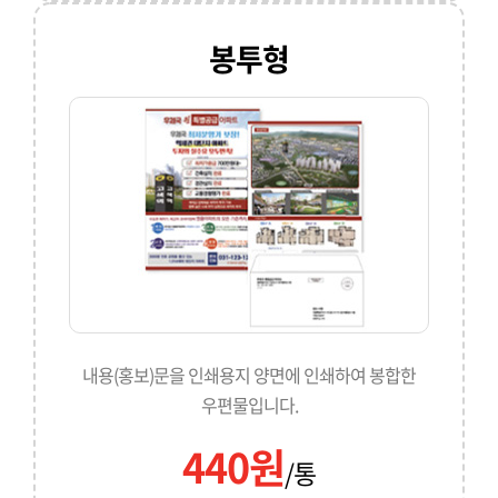
봉투형
내용(홍보)문을 인쇄용지 양면에 인쇄하여 봉합한
우편물입니다.
440원
/통