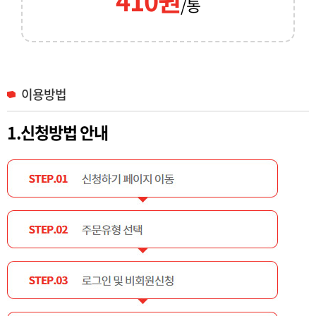
410원
/통
이용방법
1.신청방법 안내