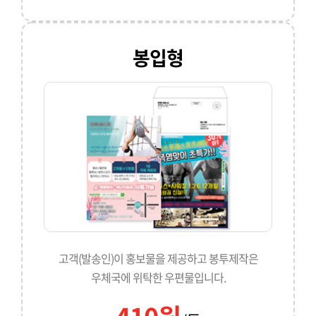
봉입형
고객(발송인)이 홍보물을 제공하고 봉투제작은
우체국에 위탁한 우편물입니다.