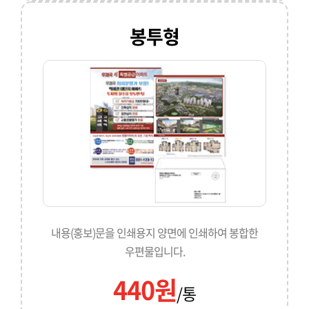
봉투형
내용(홍보)문을 인쇄용지 양면에 인쇄하여 봉합한
우편물입니다.
440원
/통