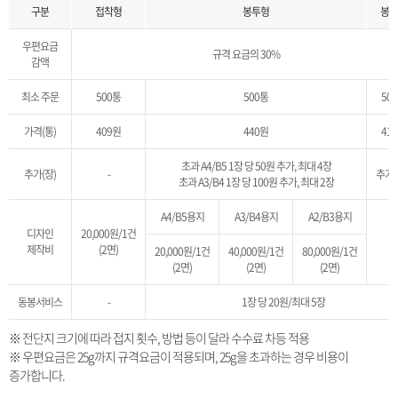
구분
접착형
봉투형
봉입
우편요금
규격 요금의 30%
감액
최소 주문
500통
500통
50
가격(통)
409원
440원
41
초과 A4/B5 1장 당 50원 추가, 최대 4장
추가(장)
-
추가
초과 A3/B4 1장 당 100원 추가, 최대 2장
A4/B5용지
A3/B4용지
A2/B3용지
디자인
20,000원/1건
-
제작비
(2면)
20,000원/1건
40,000원/1건
80,000원/1건
(2면)
(2면)
(2면)
동봉서비스
-
1장 당 20원/최대 5장
※ 전단지 크기에 따라 접지 횟수, 방법 등이 달라 수수료 차등 적용
※ 우편요금은 25g까지 규격요금이 적용되며, 25g을 초과하는 경우 비용이
증가합니다.