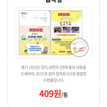
용지 1장(3단 접지, 6면)의 1면에 홍보 내용을
인쇄하여, 3단으로 접어 접착방식으로 봉합한
우편물입니다.
409원
/통