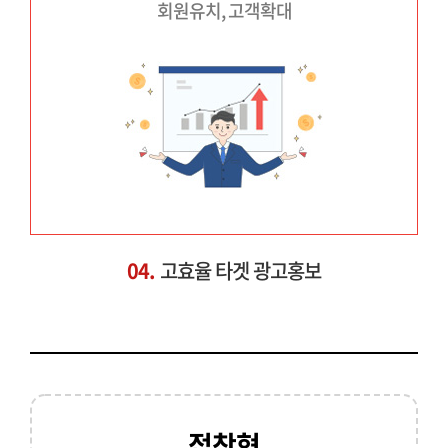
회원유치, 고객확대
04.
고효율 타겟 광고홍보
접착형