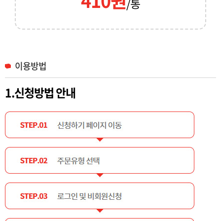
410원
/통
이용방법
1.신청방법 안내