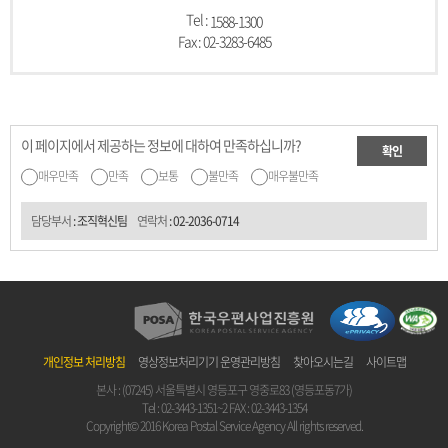
Tel :
1588-1300
Fax : 02-3283-6485
이 페이지에서 제공하는 정보에 대하여 만족하십니까?
확인
매우만족
만족
보통
불만족
매우불만족
담당부서
: 조직혁신팀
연락처
:
02-2036-0714
개인정보 처리방침
영상정보처리기기 운영관리방침
찾아오시는길
사이트맵
본사 : (07245) 서울특별시 영등포구 영중로83 (영등포동7가)
Tel :
02-3443-1351~2
FAX : 02-3443-1354
Copyright© 2016 Korea Postal Service Agency All rights reserved.