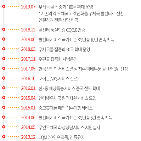
2019.07.
우체국 콜 집중화 * 80국 확대 운영
* 기존의 각 우체국 고객전화를 우체국 콜센터로 전환
연결하여 전문 상담 제공
2018.12.
콜센터 품질인증 CQ 3.0 인증
2018.06.
콜센터서비스 국가표준 KS인증 10년 연속 획득
2018.03.
우체국콜 집중화 20국 확대 운영
2017.11.
우편콜 집중화 시범운영
2017.05.
한국산업의 서비스 품질 지수 택배부문 콜센터 1위 선정
2016.10.
보이는 ARS 서비스 신설
2016.01.
한·중 해상특송서비스 중국 전역 확대
2015.04.
인터넷우체국 원격지원서비스 도입
2015.01.
중고휴대폰 매입 접수대행서비스
2014.06.
콜센터서비스 국가표준 KS인증 5년 연속 획득
2014.05.
무인우체국 화상상담서비스 지원실시
2013.12.
CQM 2.0 연속획득, 인증유지