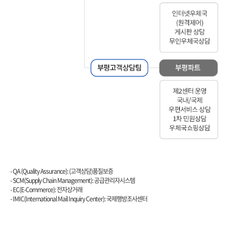
SCM(Supply Chain Management), EC(E-Commerce), IMIC(International Mail Inquiry Center)
- QA (Quality Assurance): (고객상담)품질보증
- SCM(Supply Chain Management): 공급관리자시스템
- EC(E-Commerce): 전자상거래
- IMIC(International Mail Inquiry Center): 국제행방조사센터