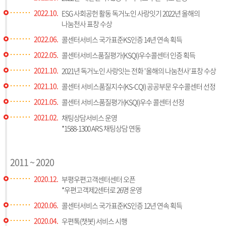
2022.10.
ESG 사회공헌 활동 독거노인 사랑잇기 2022년 올해의
나눔천사 표창 수상
2022.06.
콜센터서비스 국가표준KS인증 14년 연속 획득
2022.05.
콜센터서비스품질평가(KSQI)우수콜센터 인증 획득
2021.10.
2021년 독거노인 사랑잇는 전화 '올해의 나눔천사'표창 수상
2021.10.
콜센터 서비스품질지수(KS-CQI) 공공부문 우수콜센터 선정
2021.05.
콜센터 서비스품질평가(KSQI)우수 콜센터 선정
2021.02.
채팅상담서비스 운영
*1588-1300 ARS 채팅상담 연동
2011 ~ 2020
2020.12.
부평우편고객센터센터 오픈
*우편고객제2센터로 26명 운영
2020.06.
콜센터서비스 국가표준KS인증 12년 연속 획득
2020.04.
우편톡(챗봇) 서비스 시행