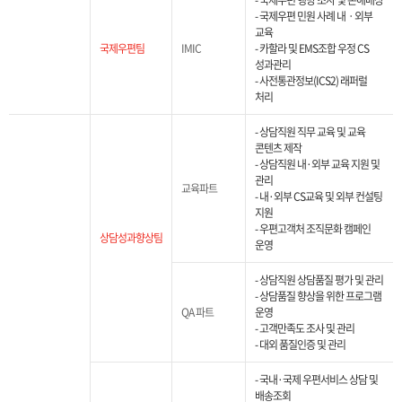
- 국제우편 행방 조사 및 손해배상
- 국제우편 민원 사례 내ㆍ외부
교육
국제우편팀
IMIC
- 카할라 및 EMS조합 우정 CS
성과관리
- 사전통관정보(ICS2) 래퍼럴
처리
- 상담직원 직무 교육 및 교육
콘텐츠 제작
- 상담직원 내·외부 교육 지원 및
관리
교육파트
- 내·외부 CS교육 및 외부 컨설팅
지원
- 우편고객처 조직문화 캠페인
상담성과향상팀
운영
- 상담직원 상담품질 평가 및 관리
- 상담품질 향상을 위한 프로그램
QA 파트
운영
- 고객만족도 조사 및 관리
- 대외 품질인증 및 관리
- 국내·국제 우편서비스 상담 및
배송조회