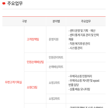
주요업무
주요업무 목록으로 구분, 분야별, 주요업무 정보 제공합니다.
구분
분야별
주요업무
- 센터 운영 및 기획ㆍ예산
- 센터 통계 지표 관리 및 인력
고객정책팀
운영지원
채용
- 직원 복지후생 관리
- 시스템 관리
민원관리파트
민원손해배상팀
손해배상파트
- 우체국쇼핑 민원처리
- 우체국쇼핑 게시판 및 epost
우편고객기획실
쇼핑1파트
반품 담당
쇼핑CS팀
- 상품 배송 모니터링
쇼핑2파트