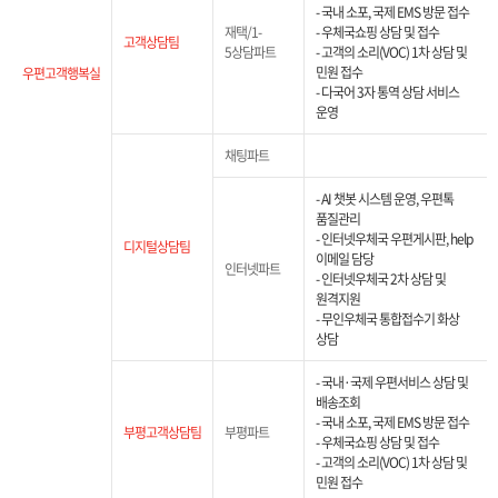
- 국내 소포, 국제 EMS 방문 접수
재택/1-
- 우체국쇼핑 상담 및 접수
고객상담팀
5상담파트
- 고객의 소리(VOC) 1차 상담 및
민원 접수
우편고객행복실
- 다국어 3자 통역 상담 서비스
운영
채팅파트
- AI 챗봇 시스템 운영, 우편톡
품질관리
- 인터넷우체국 우편게시판, help
디지털상담팀
이메일 담당
인터넷파트
- 인터넷우체국 2차 상담 및
원격지원
- 무인우체국 통합접수기 화상
상담
- 국내·국제 우편서비스 상담 및
배송조회
- 국내 소포, 국제 EMS 방문 접수
부평고객상담팀
부평파트
- 우체국쇼핑 상담 및 접수
- 고객의 소리(VOC) 1차 상담 및
민원 접수