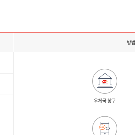
방
우체국 창구