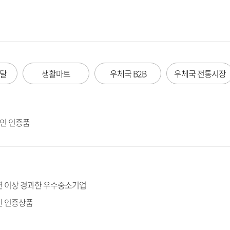
배달
생활마트
우체국 B2B
우체국 전통시장
공인 인증품
1년 이상 경과한 우수중소기업
인 인증상품