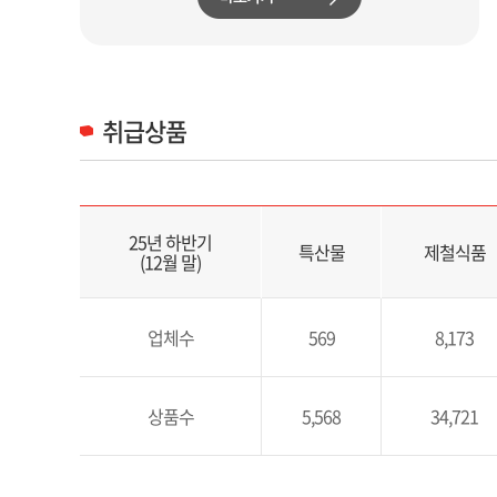
취급상품
취급상품 목록으로 2025년 하반기(12월말) 기준 특산물, 제철식품, 창구직접판매, 전통시장, 생활마트, 꽃배달, 해외배송 B2B를 제공합니다.
25년 하반기
특산물
제철식품
(12월 말)
업체수
569
8,173
상품수
5,568
34,721