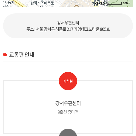
100m
길찾기
강서우편센터
주소 : 서울 강서구 허준로 217 가양테크노타운 805호
교통편 안내
강서우편센터
9호선 증미역