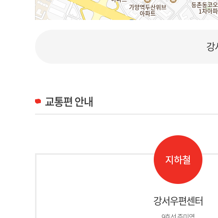
강
교통편 안내
강서우편센터
9호선 증미역