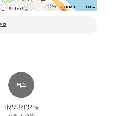
100m
길찾기
5호
가양 7단지상가 앞
지선[B] : 6627 / 6645