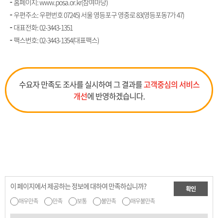
홈페이지: www.posa.or.kr(참여마당)
우편주소: 우편번호 07245) 서울 영등포구 영중로 83(영등포동7가 47)
대표전화:
02-3443-1351
팩스번호: 02-3443-1354(대표팩스)
수요자 만족도 조사를 실시하여 그 결과를
고객중심의 서비스
개선
에 반영하겠습니다.
이 페이지에서 제공하는 정보에 대하여 만족하십니까?
확인
매우만족
만족
보통
불만족
매우불만족