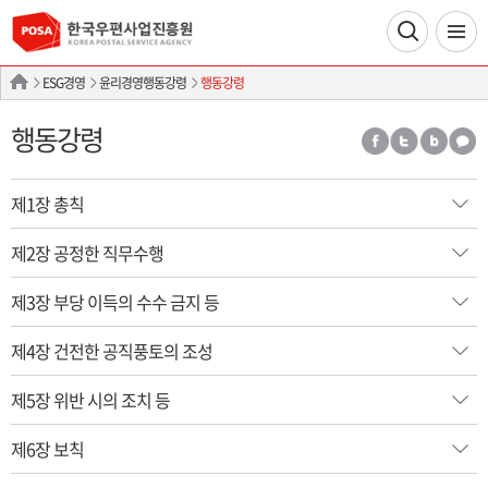
ESG경영
윤리경영행동강령
행동강령
행동강령
제1장 총칙
제2장 공정한 직무수행
제3장 부당 이득의 수수 금지 등
제4장 건전한 공직풍토의 조성
제5장 위반 시의 조치 등
제6장 보칙