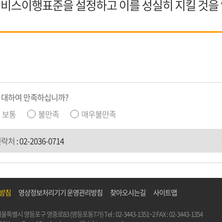
비스이행표준을 설정하고 이를 성실히 지킬 것을
 대하여 만족하십니까?
보통
불만족
매우불만족
연락처
:
02-2036-0714
리방침
영상정보처리기기 운영관리방침
찾아오시는길
사이트맵
5) 서울특별시 영등포구 영중로83 (영등포동7가)
Tel :
02-3443-1351~2
FAX : 02-3443-1354