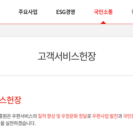
주요사업
ESG경영
국민소통
고객서비스헌장
스헌장
흥원은 우편서비스의
질적 향상 및 우정문화 창달
로
우편사업 발전
과
국민
항을 실천하겠습니다.