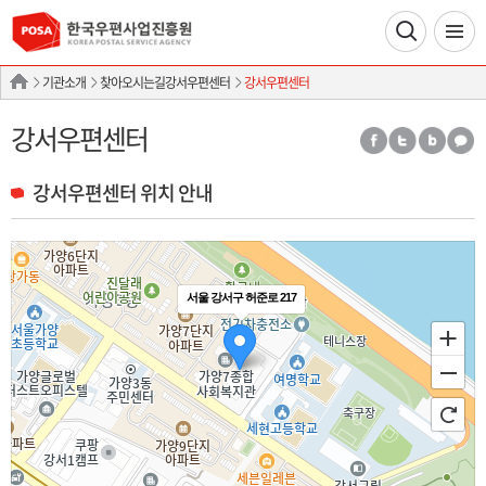
기관소개
찾아오시는길강서우편센터
강서우편센터
강서우편센터
강서우편센터 위치 안내
서울 강서구 허준로 217