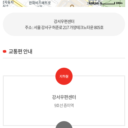
100m
길찾기
강서우편센터
주소 : 서울 강서구 허준로 217 가양테크노타운 805호
교통편 안내
강서우편센터
9호선 증미역