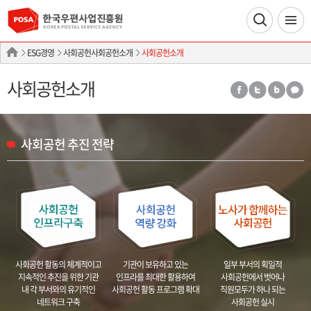
ESG경영
사회공헌사회공헌소개
사회공헌소개
사회공헌소개
사회공헌 추진 전략
기관이 보유하고 있는
사회공헌 활동의 체계적이고
일부 부서의 획일적
인프라를
최대한 활용하여
지속적인 추진을 위한 기관
사회공헌에서 벗어나
사회공헌 활동
프로그램 확대
내
각 부서와의 유기적인
직원모두가 하나 되는
네트워크 구축
사회공헌 실시