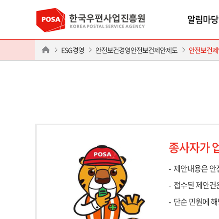
알림마당
ESG경영
안전보건경영안전보건제안제도
안전보건제
종사자가 업
제안내용은 안
접수된 제안건은
단순 민원에 해