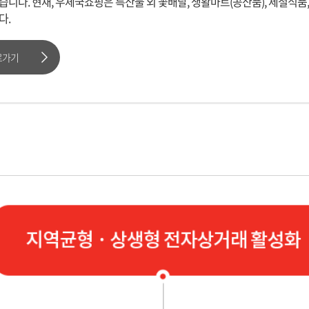
니다. 현재, 우체국쇼핑은 특산물 외 꽃배달, 생활마트(공산품), 제철식품
다.
로가기