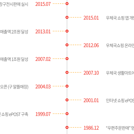
2015.07
창구전시판매 실시
2015.01
우체국 쇼핑 앱 개
2013.01
매출액 2조원 달성
2012.06
우체국쇼핑 온라
2007.02
매출액 1조원 달성
2007.10
우체국 생활마트에
2004.03
 오픈 (구 알뜰매장)
2001.01
인터넷 쇼핑 ePO
1999.07
 쇼핑 ePOST 구축
1986.12
“우편주문판매” 명