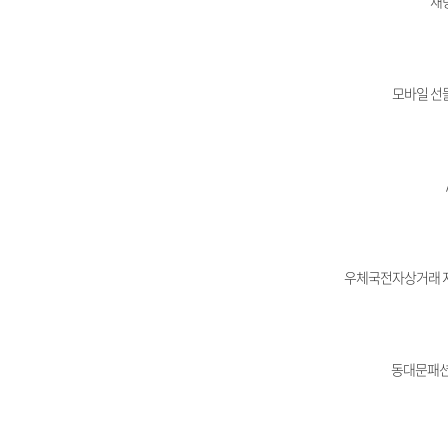
채
모바일 선
우체국전자상거래 
동대문패션관