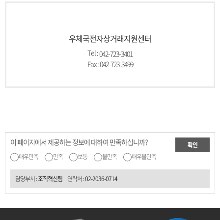
우체국전자상거래지원센터
Tel :
042-723-3401
Fax : 042-723-3499
이 페이지에서 제공하는 정보에 대하여 만족하십니까?
확인
매우만족
만족
보통
불만족
매우불만족
담당부서
: 조직혁신팀
연락처
:
02-2036-0714