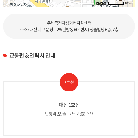
100m
로드뷰
길찾기
지도 크게 보기
우체국전자상거래지원센터
주소 : 대전 서구 문정로28(탄방동 600번지) 청솔빌딩 6층, 7층
교통편 & 연락처 안내
대전 1호선
탄방역 2번출구/ 도보 3분 소요