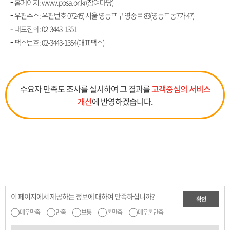
홈페이지: www.posa.or.kr(참여마당)
우편주소: 우편번호 07245) 서울 영등포구 영중로 83(영등포동7가 47)
대표전화:
02-3443-1351
팩스번호: 02-3443-1354(대표팩스)
수요자 만족도 조사를 실시하여 그 결과를
고객중심의 서비스
개선
에 반영하겠습니다.
이 페이지에서 제공하는 정보에 대하여 만족하십니까?
확인
매우만족
만족
보통
불만족
매우불만족