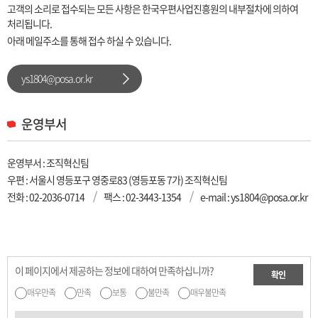
고객의 소리로 접수되는 모든 사항은 한국우편사업진흥원의 내부절차에 의하여
처리됩니다.
아래 메일주소를 통해 접수 하실 수 있습니다.
ys1804@posa.or.kr
운영부서
운영부서 : 조직혁신팀
우편 : 서울시 영등포구 영중로83 (영등포동 7가) 조직혁신팀
전화 :
02-2036-0714
팩스 : 02-3443-1354
e-mail : ys1804@posa.or.kr
이 페이지에서 제공하는 정보에 대하여 만족하십니까?
확인
매우만족
만족
보통
불만족
매우불만족