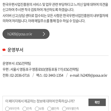
한국우편사업진흥원의 서비스 및 업무 관련 부당하다고 느끼신 일에 대하여 의견을
신고하여 주시면 적극 검토하여 개선하도록 하겠습니다.
사이버 신고/상담 센터로 접수되는 모든 사항은 한국우편사업진흥원의 내부절차에
의하여 처리됩니다. 아래 메일주소를 통해 접수 하실 수 있습니다.
hi2409@posa.or.kr
운영부서
운영부서 : ESG전략팀
우편 : 서울시 영등포구 영중로83(영등포동 7가) ESG전략팀
전화 :
02-2036-0716
팩스 : 02-3443-1354
e-mail : hi2409@posa.or.kr
이 페이지에서 제공하는 정보에 대하여 만족하십니까?
확인
매우만족
만족
보통
불만족
매우불만족