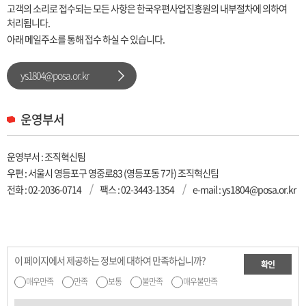
고객의 소리로 접수되는 모든 사항은 한국우편사업진흥원의 내부절차에 의하여
처리됩니다.
아래 메일주소를 통해 접수 하실 수 있습니다.
ys1804@posa.or.kr
운영부서
운영부서 : 조직혁신팀
우편 : 서울시 영등포구 영중로83 (영등포동 7가) 조직혁신팀
전화 :
02-2036-0714
팩스 : 02-3443-1354
e-mail : ys1804@posa.or.kr
이 페이지에서 제공하는 정보에 대하여 만족하십니까?
확인
매우만족
만족
보통
불만족
매우불만족