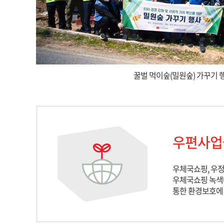
꿀벌 먹이숲(밀원숲) 가꾸기 
우편사업
우체국쇼핑, 우
우체국쇼핑 녹색
통한 환경보호에