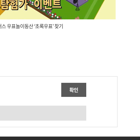
스 우표놀이동산 ‘초록우표’ 찾기
확인