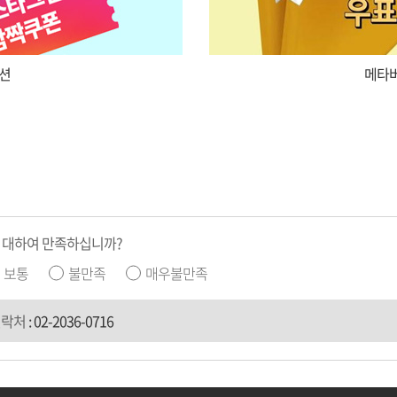
션
메타버
 대하여 만족하십니까?
보통
불만족
매우불만족
연락처
:
02-2036-0716