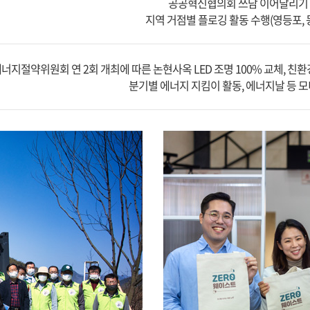
공공혁신협의회 쓰담 이어달리기 
지역 거점별 플로깅 활동 수행(영등포, 동
너지절약위원회 연 2회 개최에 따른 논현사옥 LED 조명 100% 교체, 친
분기별 에너지 지킴이 활동, 에너지날 등 