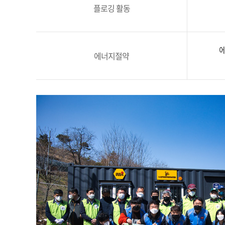
플로깅 활동
에
에너지절약