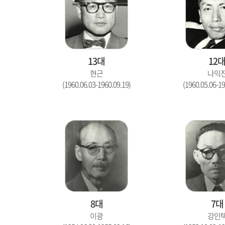
13대
12
현근
나익
(1960.06.03-1960.09.19)
(1960.05.06-19
8대
7대
이광
강인