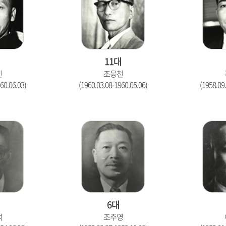
대
11대
진
조응천
60.06.03)
(1960.03.08-1960.05.06)
(1958.09
6대
택
조주영