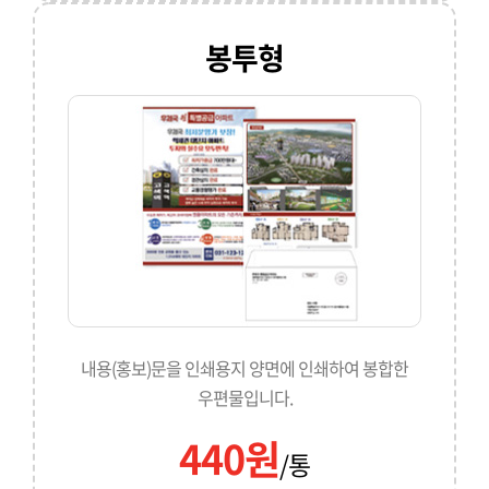
봉투형
내용(홍보)문을 인쇄용지 양면에 인쇄하여 봉합한
우편물입니다.
440원
/통