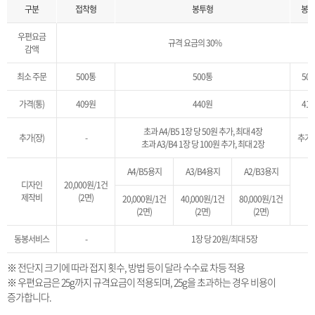
구분
접착형
봉투형
봉입
우편요금
규격 요금의 30%
감액
최소 주문
500통
500통
50
가격(통)
409원
440원
41
초과 A4/B5 1장 당 50원 추가, 최대 4장
추가(장)
-
추가
초과 A3/B4 1장 당 100원 추가, 최대 2장
A4/B5용지
A3/B4용지
A2/B3용지
디자인
20,000원/1건
-
제작비
(2면)
20,000원/1건
40,000원/1건
80,000원/1건
(2면)
(2면)
(2면)
동봉서비스
-
1장 당 20원/최대 5장
※ 전단지 크기에 따라 접지 횟수, 방법 등이 달라 수수료 차등 적용
※ 우편요금은 25g까지 규격요금이 적용되며, 25g을 초과하는 경우 비용이
증가합니다.