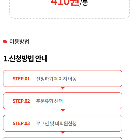
410원
/통
이용방법
1.신청방법 안내