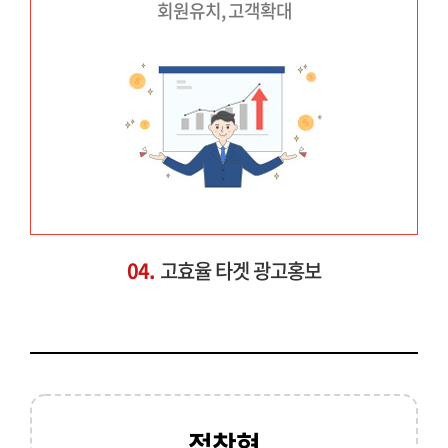
회원유치, 고객확대
04.
고효율 타겟 광고홍보
접착형