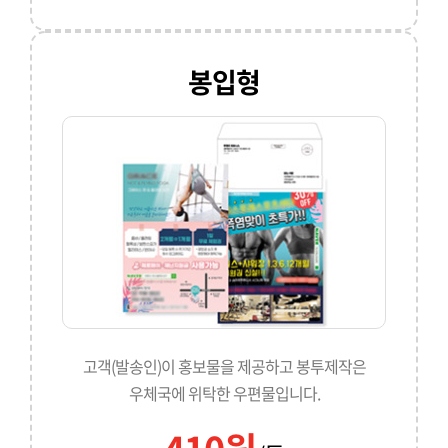
봉입형
고객(발송인)이 홍보물을 제공하고 봉투제작은
우체국에 위탁한 우편물입니다.