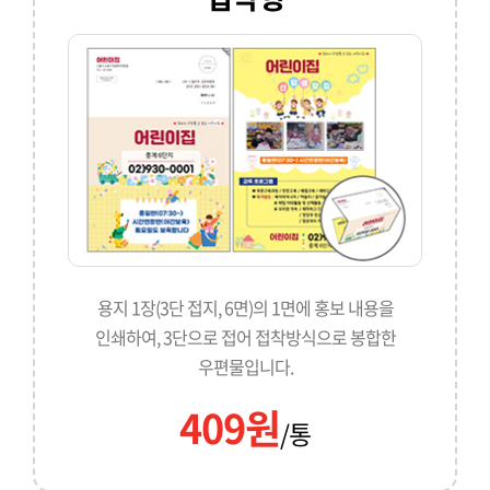
용지 1장(3단 접지, 6면)의 1면에 홍보 내용을
인쇄하여, 3단으로 접어 접착방식으로 봉합한
우편물입니다.
409원
/통