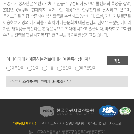
우렁각시 봉사단은 우편고객처 직원들로 구성되어 있으며 콜센터의 특성을 살려,
2011년 6월부터 현재까지 독거노인 대상으로 안부전화를 실시하고 있으며,
독거노인을 직접 방문하여 봉사활동을 수행하고 있습니다. 또한, 자체 기부물품을
이용하여 사랑의 바자회를 개최하여 나눔문화에 대한 관심과 참여유도 뿐만 아니라
자원 재활용을 확산하는 환경운동으로 확대해 나가고 있습니다. 바자회로 모아진
수익금 전액은 연말 사회복지기관 기부금액으로 활용하고 있습니다.
이 페이지에서 제공하는 정보에 대하여 만족하십니까?
확인
매우만족
만족
보통
불만족
매우불만족
담당부서
: 조직혁신팀
연락처
:
02-2036-0714
개인정보 처리방침
영상정보처리기기 운영관리방침
찾아오시는길
사이트맵
본사 : (07245) 서울특별시 영등포구 영중로83 (영등포동7가)