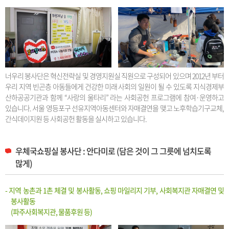
너우리 봉사단은 혁신전략실 및 경영지원실 직원으로 구성되어 있으며 2012년 부터
우리 지역 빈곤층 아동들에게 건강한 미래 사회의 일원이 될 수 있도록 지식경제부
산하공공기관과 함께 “사랑의 울타리” 라는 사회공헌 프로그램에 참여·운영하고
있습니다. 서울 영등포구 선유지역아동센터와 자매결연을 맺고 노후학습기구교체,
간식데이지원 등 사회공헌 활동을 실시하고 있습니다.
우체국쇼핑실 봉사단 : 안다미로 (담은 것이 그 그릇에 넘치도록
많게)
- 지역 농촌과 1촌 체결 및 봉사활동, 쇼핑 마일리지 기부, 사회복지관 자매결연 및
봉사활동
(파주사회복지관, 물품후원 등)