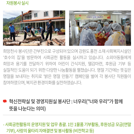
자원봉사 실시
희망천사 봉사단은 간부진으로 구성되어 있으며 강원도 홍천 소재 사회복지시설인
‘호수의 집’을 방문하여 사회공헌 활동을 실시하고 있습니다. 소외아동들에게
희망과 용기를 전달하기 위하여 어린이 간식지원, 땔감마련, 후원금 기부 등
실질적인 도움이 되기 위한 다양한 나눔활동을 펼쳤습니다. 명절 기간에는 뜻깊은
명절을 보내자는 취지로 ‘밝은 명절 만들기’ 캠페인을 벌여 각 봉사단 직원들이
참여하였으며, 복지관 환경미화를 실천하였습니다.
혁신전략실 및 경영지원실 봉사단 : 너우리("너와 우리"가 함께
뜻을 나눈다는 의미)
- 사회공헌활동의 운영지원 및 업무 총괄. 1인 1물품 기부활동, 후원성금 모금(연말
기부), 사랑의 울타리 자매결연 및 봉사활동 (비전학교 등)