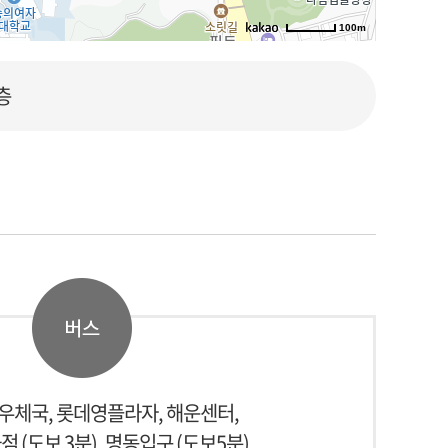
100m
로드뷰
길찾기
지도 크게 보기
층
우체국, 롯데영플라자, 해운센터,
 (도보 3분), 명동입구 (도보5분)