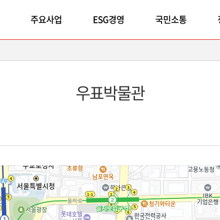
주요사업
ESG경영
국민소통
우표박물관