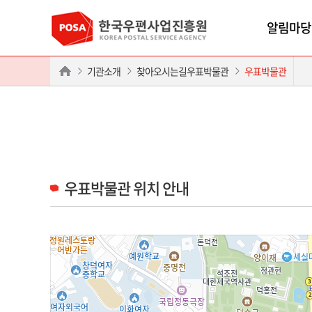
알림마당
기관소개
찾아오시는길우표박물관
우표박물관
우표박물관 위치 안내