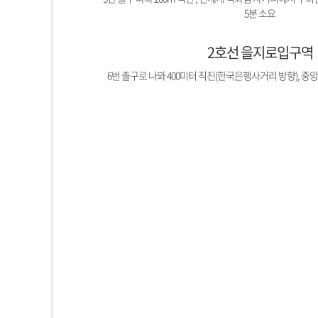
5분 소요
2호선 을지로입구역
6번 출구로 나와 400미터 직진(한국은행사거리 방향), 중앙