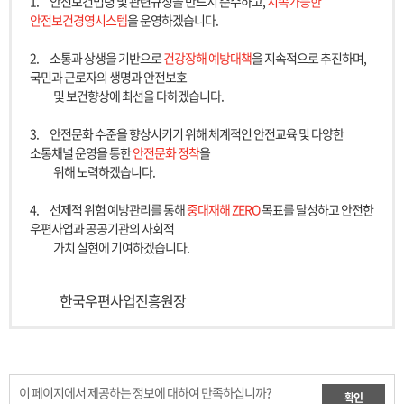
1.
안전보건법령 및 관련규정을 반드시 준수하고,
지속가능한
안전보건경영시스템
을 운영하겠습니다.
2.
소통과 상생을 기반으로
건강장해 예방대책
을 지속적으로 추진하며,
국민과 근로자의 생명과 안전보호
및 보건향상에 최선을 다하겠습니다.
3.
안전문화 수준을 향상시키기 위해 체계적인 안전교육 및 다양한
소통채널 운영을 통한
안전문화 정착
을
위해 노력하겠습니다.
4.
선제적 위험 예방관리를 통해
중대재해 ZERO
목표를 달성하고 안전한
우편사업과 공공기관의 사회적
가치 실현에 기여하겠습니다.
한국우편사업진흥원장
이 페이지에서 제공하는 정보에 대하여 만족하십니까?
확인