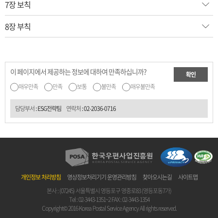
7장 보칙
8장 부칙
이 페이지에서 제공하는 정보에 대하여 만족하십니까?
확인
매우만족
만족
보통
불만족
매우불만족
담당부서
: ESG전략팀
연락처
:
02-2036-0716
개인정보 처리방침
영상정보처리기기 운영관리방침
찾아오시는길
사이트맵
본사 : (07245) 서울특별시 영등포구 영중로83 (영등포동7가)
Tel :
02-3443-1351~2
FAX : 02-3443-1354
Copyright© 2016 Korea Postal Service Agency All rights reserved.