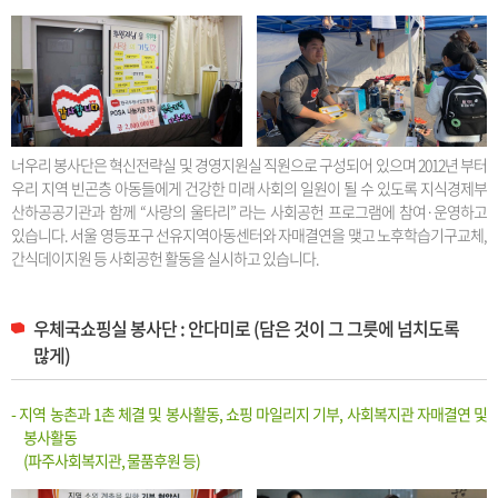
너우리 봉사단은 혁신전략실 및 경영지원실 직원으로 구성되어 있으며 2012년 부터
우리 지역 빈곤층 아동들에게 건강한 미래 사회의 일원이 될 수 있도록 지식경제부
산하공공기관과 함께 “사랑의 울타리” 라는 사회공헌 프로그램에 참여·운영하고
있습니다. 서울 영등포구 선유지역아동센터와 자매결연을 맺고 노후학습기구교체,
간식데이지원 등 사회공헌 활동을 실시하고 있습니다.
우체국쇼핑실 봉사단 : 안다미로 (담은 것이 그 그릇에 넘치도록
많게)
- 지역 농촌과 1촌 체결 및 봉사활동, 쇼핑 마일리지 기부, 사회복지관 자매결연 및
봉사활동
(파주사회복지관, 물품후원 등)