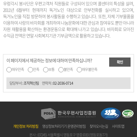
우렁각시 봉사단은 우편고객처 직원들로 구성되어 있으며 콜센터의 특성을 살려,
2011년 6월부터 현재까지 독거노인 대상으로 안부전화를 실시하고 있으며,
독거노인을 직접 방문하여 봉사활동을 수행하고 있습니다. 또한, 자체 기부물품을
이용하여 사랑의 바자회를 개최하여 나눔문화에 대한 관심과 참여유도 뿐만 아니라
자원 재활용을 확산하는 환경운동으로 확대해 나가고 있습니다. 바자회로 모아진
수익금 전액은 연말 사회복지기관 기부금액으로 활용하고 있습니다.
이 페이지에서 제공하는 정보에 대하여 만족하십니까?
확인
매우만족
만족
보통
불만족
매우불만족
담당부서
: 조직혁신팀
연락처
:
02-2036-0714
개인정보 처리방침
영상정보처리기기 운영관리방침
찾아오시는길
사이트맵
본사 : (07245) 서울특별시 영등포구 영중로83 (영등포동7가)