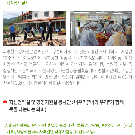
자원봉사 실시
희망천사 봉사단은 간부진으로 구성되어 있으며 강원도 홍천 소재 사회복지시설인
‘호수의 집’을 방문하여 사회공헌 활동을 실시하고 있습니다. 소외아동들에게
희망과 용기를 전달하기 위하여 어린이 간식지원, 땔감마련, 후원금 기부 등
실질적인 도움이 되기 위한 다양한 나눔활동을 펼쳤습니다. 명절 기간에는 뜻깊은
명절을 보내자는 취지로 ‘밝은 명절 만들기’ 캠페인을 벌여 각 봉사단 직원들이
참여하였으며, 복지관 환경미화를 실천하였습니다.
혁신전략실 및 경영지원실 봉사단 : 너우리("너와 우리"가 함께
뜻을 나눈다는 의미)
- 사회공헌활동의 운영지원 및 업무 총괄. 1인 1물품 기부활동, 후원성금 모금(연말
기부), 사랑의 울타리 자매결연 및 봉사활동 (비전학교 등)