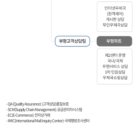
SCM(Supply Chain Management), EC(E-Commerce), IMIC(International Mail Inquiry Center)
- QA (Quality Assurance): (고객상담)품질보증
- SCM(Supply Chain Management): 공급관리자시스템
- EC(E-Commerce): 전자상거래
- IMIC(International Mail Inquiry Center): 국제행방조사센터