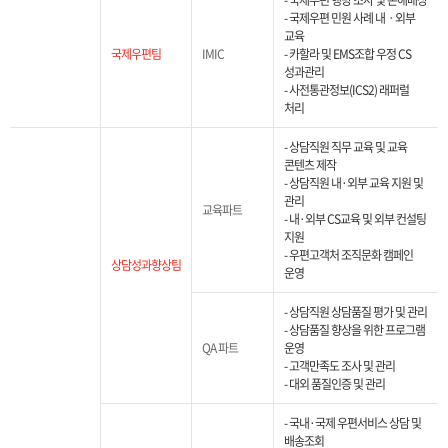
- 국제우편 행방 조사 및 손해배상
- 국제우편 민원 사례 내ㆍ외부
교육
국제우편팀
IMIC
- 카할라 및 EMS조합 우정 CS
성과관리
- 사전통관정보(ICS2) 래퍼럴
처리
- 상담직원 직무 교육 및 교육
콘텐츠 제작
- 상담직원 내·외부 교육 지원 및
관리
교육파트
- 내·외부 CS교육 및 외부 컨설팅
지원
- 우편고객처 조직문화 캠페인
상담성과향상팀
운영
- 상담직원 상담품질 평가 및 관리
- 상담품질 향상을 위한 프로그램
QA 파트
운영
- 고객만족도 조사 및 관리
- 대외 품질인증 및 관리
- 국내·국제 우편서비스 상담 및
배송조회