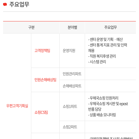
주요업무
주요업무 목록으로 구분, 분야별, 주요업무 정보 제공합니다.
구분
분야별
주요업무
- 센터 운영 및 기획ㆍ예산
- 센터 통계 지표 관리 및 인력
고객정책팀
운영지원
채용
- 직원 복지후생 관리
- 시스템 관리
민원관리파트
민원손해배상팀
손해배상파트
- 우체국쇼핑 민원처리
- 우체국쇼핑 게시판 및 epost
우편고객기획실
쇼핑1파트
반품 담당
쇼핑CS팀
- 상품 배송 모니터링
쇼핑2파트