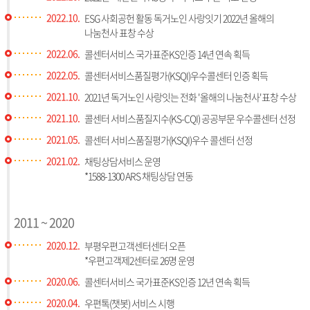
2022.10.
ESG 사회공헌 활동 독거노인 사랑잇기 2022년 올해의
나눔천사 표창 수상
2022.06.
콜센터서비스 국가표준KS인증 14년 연속 획득
2022.05.
콜센터서비스품질평가(KSQI)우수콜센터 인증 획득
2021.10.
2021년 독거노인 사랑잇는 전화 '올해의 나눔천사'표창 수상
2021.10.
콜센터 서비스품질지수(KS-CQI) 공공부문 우수콜센터 선정
2021.05.
콜센터 서비스품질평가(KSQI)우수 콜센터 선정
2021.02.
채팅상담서비스 운영
*1588-1300 ARS 채팅상담 연동
2011 ~ 2020
2020.12.
부평우편고객센터센터 오픈
*우편고객제2센터로 26명 운영
2020.06.
콜센터서비스 국가표준KS인증 12년 연속 획득
2020.04.
우편톡(챗봇) 서비스 시행