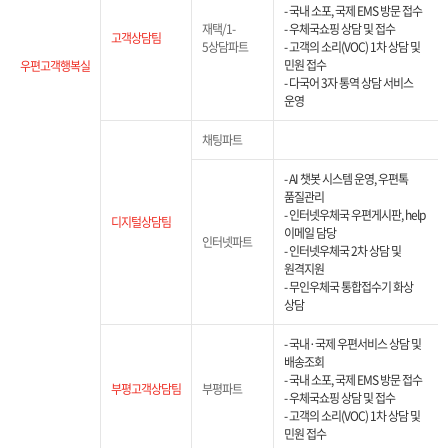
- 국내 소포, 국제 EMS 방문 접수
재택/1-
- 우체국쇼핑 상담 및 접수
고객상담팀
5상담파트
- 고객의 소리(VOC) 1차 상담 및
민원 접수
우편고객행복실
- 다국어 3자 통역 상담 서비스
운영
채팅파트
- AI 챗봇 시스템 운영, 우편톡
품질관리
- 인터넷우체국 우편게시판, help
디지털상담팀
이메일 담당
인터넷파트
- 인터넷우체국 2차 상담 및
원격지원
- 무인우체국 통합접수기 화상
상담
- 국내·국제 우편서비스 상담 및
배송조회
- 국내 소포, 국제 EMS 방문 접수
부평고객상담팀
부평파트
- 우체국쇼핑 상담 및 접수
- 고객의 소리(VOC) 1차 상담 및
민원 접수