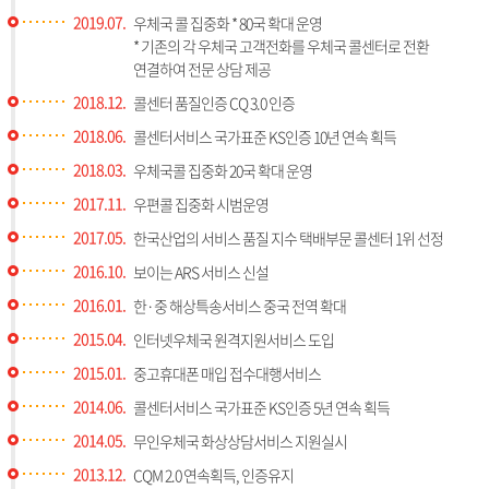
2019.07.
우체국 콜 집중화 * 80국 확대 운영
* 기존의 각 우체국 고객전화를 우체국 콜센터로 전환
연결하여 전문 상담 제공
2018.12.
콜센터 품질인증 CQ 3.0 인증
2018.06.
콜센터서비스 국가표준 KS인증 10년 연속 획득
2018.03.
우체국콜 집중화 20국 확대 운영
2017.11.
우편콜 집중화 시범운영
2017.05.
한국산업의 서비스 품질 지수 택배부문 콜센터 1위 선정
2016.10.
보이는 ARS 서비스 신설
2016.01.
한·중 해상특송서비스 중국 전역 확대
2015.04.
인터넷우체국 원격지원서비스 도입
2015.01.
중고휴대폰 매입 접수대행서비스
2014.06.
콜센터서비스 국가표준 KS인증 5년 연속 획득
2014.05.
무인우체국 화상상담서비스 지원실시
2013.12.
CQM 2.0 연속획득, 인증유지