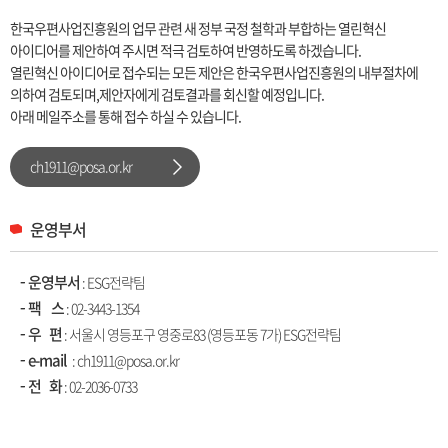
한국우편사업진흥원의 업무 관련 새 정부 국정 철학과 부합하는 열린혁신
아이디어를 제안하여 주시면 적극 검토하여 반영하도록 하겠습니다.
열린혁신 아이디어로 접수되는 모든 제안은 한국우편사업진흥원의 내부절차에
의하여 검토되며,제안자에게 검토결과를 회신할 예정입니다.
아래 메일주소를 통해 접수 하실 수 있습니다.
ch1911@posa.or.kr
운영부서
운영부서
: ESG전략팀
팩 스
: 02-3443-1354
우 편
: 서울시 영등포구 영중로83 (영등포동 7가) ESG전략팀
e-mail
: ch1911@posa.or.kr
전 화
:
02-2036-0733